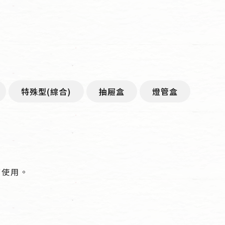
特殊型(綜合)
抽屜盒
燈管盒
即可使用。