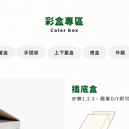
彩盒專區
Color box
蓋盒
手提袋
上下蓋盒
禮盒
外箱
插底盒
步驟1.2.3，簡單DIY